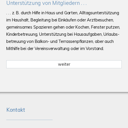
Unterstützung von Mitgliedern . . .
. . . z. B. durch Hilfe in Haus und Garten, Alltags­unter­stützung
im Haus­halt, Beglei­tung bei Ein­käufen oder Arzt­besuchen,
gemein­sames Spazie­ren gehen oder Kochen, Fenster putzen,
Kinder­betreuung, Unter­stützung bei Haus­auf­gaben, Urlaubs­
betreuung von Balkon- und Terrassen­pflanzen, aber auch
Mit­hilfe bei der Vereins­ver­waltung oder im Vorstand.
weiter
Kontakt