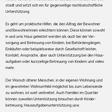
stadt und setzt sich ein für gegen­seitige nach­bar­schaft­liche
Unter­stützung.
Es geht um praktische Hilfen, die den Alltag der Bewohner
und Bewohne­rinnen erleich­tern können. Diese können sowohl
in und ums Haus geleistet werden als auch bei der Ver­
sorgung und Betreuung von Kindern, bei Behör­den­gängen,
Ein­käufen oder bei­spiels­weise durch Gesell­schaft leisten,
Kontakt, Ansprache, aber auch Unter­stützung bei den Haus­
auf­gaben oder kurz­zeitige Betreuung von Kindern und vieles
mehr.
Der Wunsch älterer Menschen, in der eigenen Woh­nung und
im gewohnten Wohn­umfeld möglichst bis zum Lebens­ende
zu wohnen, ist weit ver­breitet. Auch Familien im Quartier
können zuweilen Unter­stützung brau­chen durch Kinder­
betreuung, Haus­auf­gaben­unter­stützung usw.